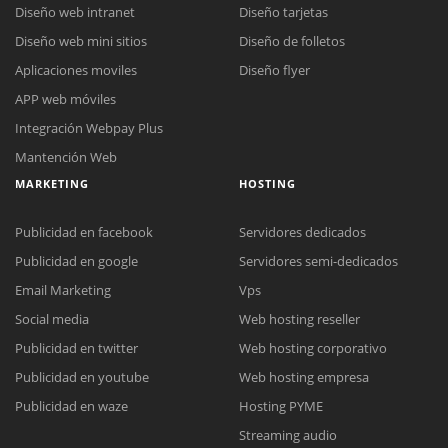
Diseño web intranet
Diseño tarjetas
Diseño web mini sitios
Diseño de folletos
Aplicaciones moviles
Diseño flyer
APP web móviles
Integración Webpay Plus
Mantención Web
MARKETING
HOSTING
Publicidad en facebook
Servidores dedicados
Publicidad en google
Servidores semi-dedicados
Email Marketing
Vps
Social media
Web hosting reseller
Publicidad en twitter
Web hosting corporativo
Reunión online
Publicidad en youtube
Web hosting empresa
Nuestros ejecutivos le enviarán un correo electrónico con el enlace a
Chat Online
Publicidad en waze
Hosting PYME
Meet para la reunión online.
Cotización
Streaming audio
Todos nuestros ejecutivos están fuera de línea. Complete el formulario