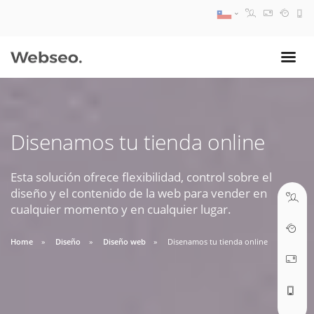
08:30 AM A 17:30 PM
ventas@webseo.cl
Disenamos tu tienda online
09:30 AM A 18:30 PM
soporte@webseo.cl
Esta solución ofrece flexibilidad, control sobre el
diseño y el contenido de la web para vender en
cualquier momento y en cualquier lugar.
Home
Diseño
Diseño web
Disenamos tu tienda online
ABRIR TICKET