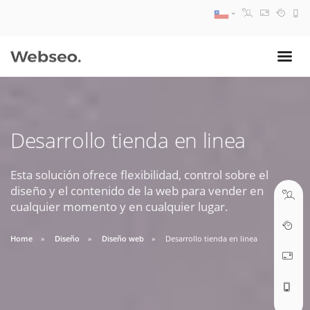
08:30 AM A 17:30 PM
ventas@webseo.cl
Desarrollo tienda en linea
09:30 AM A 18:30 PM
soporte@webseo.cl
Esta solución ofrece flexibilidad, control sobre el
diseño y el contenido de la web para vender en
cualquier momento y en cualquier lugar.
Home
Diseño
Diseño web
Desarrollo tienda en linea
ABRIR TICKET