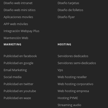
Diseño web intranet
Diseño tarjetas
Diseño web mini sitios
Diseño de folletos
Aplicaciones moviles
Diseño flyer
APP web móviles
Integración Webpay Plus
Mantención Web
MARKETING
HOSTING
Publicidad en facebook
Servidores dedicados
Publicidad en google
Servidores semi-dedicados
Email Marketing
Vps
Social media
Web hosting reseller
Publicidad en twitter
Web hosting corporativo
Reunión online
Publicidad en youtube
Web hosting empresa
Nuestros ejecutivos le enviarán un correo electrónico con el enlace a
Chat Online
Publicidad en waze
Hosting PYME
Meet para la reunión online.
Cotización
Streaming audio
Todos nuestros ejecutivos están fuera de línea. Complete el formulario