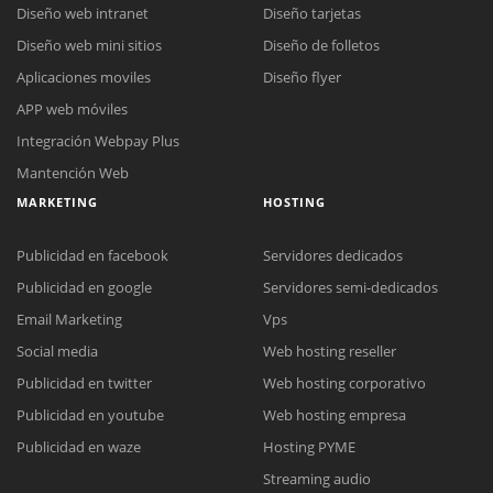
Diseño web intranet
Diseño tarjetas
Diseño web mini sitios
Diseño de folletos
Aplicaciones moviles
Diseño flyer
APP web móviles
Integración Webpay Plus
Mantención Web
MARKETING
HOSTING
Publicidad en facebook
Servidores dedicados
Publicidad en google
Servidores semi-dedicados
Email Marketing
Vps
Social media
Web hosting reseller
Publicidad en twitter
Web hosting corporativo
Reunión online
Publicidad en youtube
Web hosting empresa
Nuestros ejecutivos le enviarán un correo electrónico con el enlace a
Chat Online
Publicidad en waze
Hosting PYME
Meet para la reunión online.
Cotización
Streaming audio
Todos nuestros ejecutivos están fuera de línea. Complete el formulario