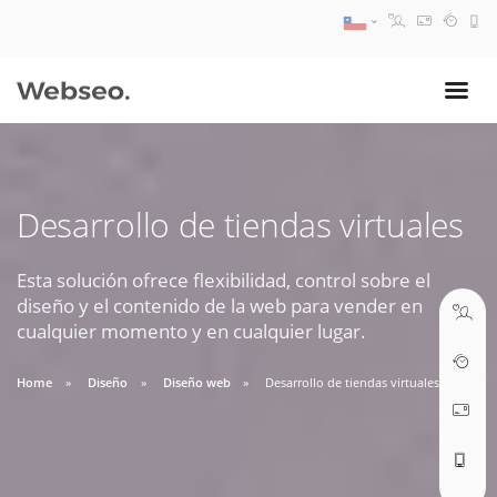
08:30 AM A 17:30 PM
ventas@webseo.cl
Desarrollo de tiendas virtuales
09:30 AM A 18:30 PM
soporte@webseo.cl
Esta solución ofrece flexibilidad, control sobre el
diseño y el contenido de la web para vender en
cualquier momento y en cualquier lugar.
Home
Diseño
Diseño web
Desarrollo de tiendas virtuales
ABRIR TICKET