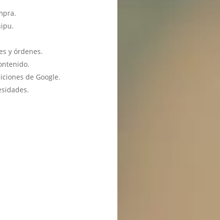
mpra.
hipu.
es y órdenes.
ontenido.
iciones de Google.
esidades.