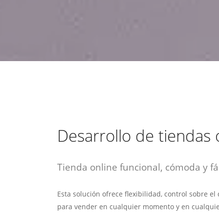
estrategia de
¡COTIZA AQUÍ!
DESDE $15 UF.
HABLAR CON EJECUTIVO
marketing digital.
DESDE $300 UF.
ASESORATE POR UN EXPERTO
Desarrollo de tiendas 
Tienda online funcional, cómoda y fác
Esta solución ofrece flexibilidad, control sobre e
para vender en cualquier momento y en cualquie