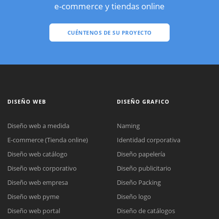
e-commerce y tiendas online
CUÉNTENOS DE SU PROYECTO
DISEÑO WEB
DISEÑO GRAFICO
Diseño web a medida
Naming
E-commerce (Tienda online)
Identidad corporativa
Diseño web catálogo
Diseño papelería
Diseño web corporativo
Diseño publicitario
Diseño web empresa
Diseño Packing
Diseño web pyme
Diseño logo
Diseño web portal
Diseño de catálogos