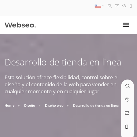
08:30 AM A 17:30 PM
ventas@webseo.cl
Desarrollo de tienda en linea
09:30 AM A 18:30 PM
soporte@webseo.cl
Esta solución ofrece flexibilidad, control sobre el
diseño y el contenido de la web para vender en
cualquier momento y en cualquier lugar.
Home
Diseño
Diseño web
Desarrollo de tienda en linea
ABRIR TICKET