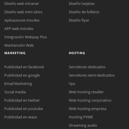
Diseño web intranet
Diseño tarjetas
Diseño web mini sitios
Diseño de folletos
Aplicaciones moviles
Diseño flyer
APP web móviles
Integración Webpay Plus
Mantención Web
MARKETING
HOSTING
Publicidad en facebook
Servidores dedicados
Publicidad en google
Servidores semi-dedicados
Email Marketing
Vps
Social media
Web hosting reseller
Publicidad en twitter
Web hosting corporativo
Reunión online
Publicidad en youtube
Web hosting empresa
Nuestros ejecutivos le enviarán un correo electrónico con el enlace a
Chat Online
Publicidad en waze
Hosting PYME
Meet para la reunión online.
Cotización
Streaming audio
Todos nuestros ejecutivos están fuera de línea. Complete el formulario