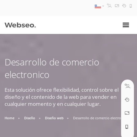
08:30 AM A 17:30 PM
ventas@webseo.cl
Desarrollo de comercio
09:30 AM A 18:30 PM
electronico
soporte@webseo.cl
Esta solución ofrece flexibilidad, control sobre el
diseño y el contenido de la web para vender en
cualquier momento y en cualquier lugar.
ABRIR TICKET
Home
Diseño
Diseño web
Desarrollo de comercio electronico