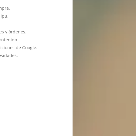
mpra.
hipu.
es y órdenes.
ontenido.
iciones de Google.
esidades.