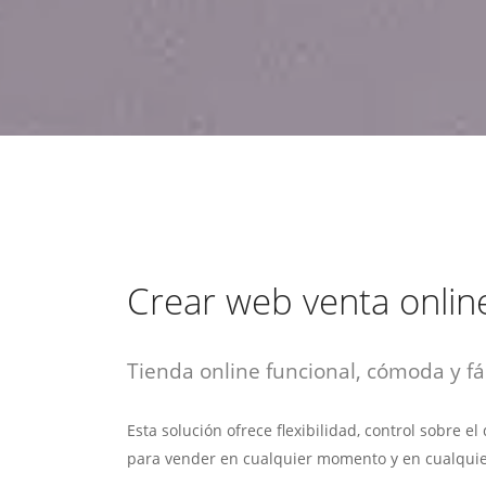
estrategia de
¡COTIZA AQUÍ!
DESDE $15 UF.
HABLAR CON EJECUTIVO
marketing digital.
DESDE $300 UF.
ASESORATE POR UN EXPERTO
Crear web venta onlin
Tienda online funcional, cómoda y fác
Esta solución ofrece flexibilidad, control sobre e
para vender en cualquier momento y en cualquie