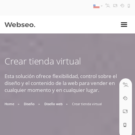
08:30 AM A 17:30 PM
ventas@webseo.cl
Crear tienda virtual
09:30 AM A 18:30 PM
soporte@webseo.cl
Esta solución ofrece flexibilidad, control sobre el
diseño y el contenido de la web para vender en
cualquier momento y en cualquier lugar.
Home
Diseño
Diseño web
Crear tienda virtual
ABRIR TICKET