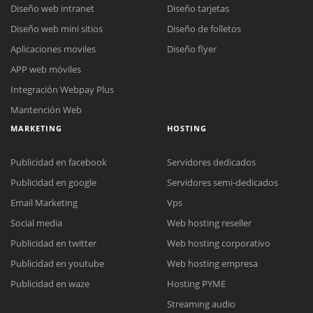
Diseño web intranet
Diseño tarjetas
Diseño web mini sitios
Diseño de folletos
Aplicaciones moviles
Diseño flyer
APP web móviles
Integración Webpay Plus
Mantención Web
MARKETING
HOSTING
Publicidad en facebook
Servidores dedicados
Publicidad en google
Servidores semi-dedicados
Email Marketing
Vps
Social media
Web hosting reseller
Publicidad en twitter
Web hosting corporativo
Reunión online
Publicidad en youtube
Web hosting empresa
Nuestros ejecutivos le enviarán un correo electrónico con el enlace a
Chat Online
Publicidad en waze
Hosting PYME
Meet para la reunión online.
Cotización
Streaming audio
Todos nuestros ejecutivos están fuera de línea. Complete el formulario