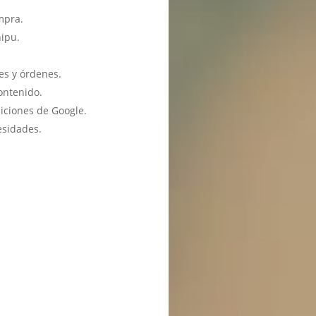
mpra.
hipu.
es y órdenes.
ontenido.
iciones de Google.
esidades.