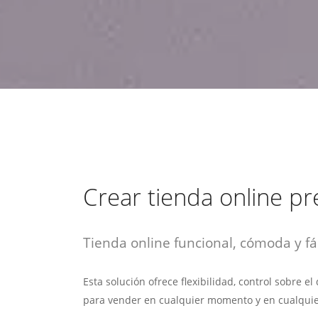
estrategia de
¡COTIZA AQUÍ!
DESDE $15 UF.
HABLAR CON EJECUTIVO
marketing digital.
DESDE $300 UF.
ASESORATE POR UN EXPERTO
Crear tienda online p
Tienda online funcional, cómoda y fác
Esta solución ofrece flexibilidad, control sobre e
para vender en cualquier momento y en cualquie