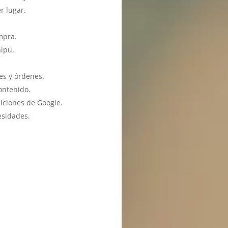
r lugar.
mpra.
hipu.
es y órdenes.
ontenido.
iciones de Google.
esidades.