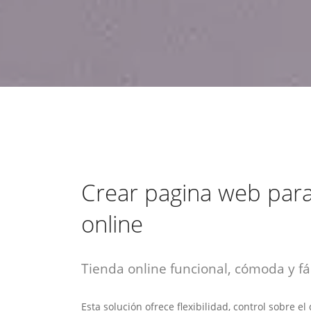
estrategia de
¡COTIZA AQUÍ!
DESDE $15 UF.
HABLAR CON EJECUTIVO
marketing digital.
DESDE $300 UF.
ASESORATE POR UN EXPERTO
Crear pagina web par
online
Tienda online funcional, cómoda y fác
Esta solución ofrece flexibilidad, control sobre e