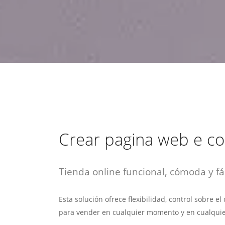
estrategia de
¡COTIZA AQUÍ!
DESDE $15 UF.
HABLAR CON EJECUTIVO
marketing digital.
DESDE $300 UF.
ASESORATE POR UN EXPERTO
Crear pagina web e 
Tienda online funcional, cómoda y fác
Esta solución ofrece flexibilidad, control sobre e
para vender en cualquier momento y en cualquie