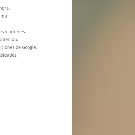
mpra.
hipu.
es y órdenes.
ontenido.
iciones de Google.
esidades.