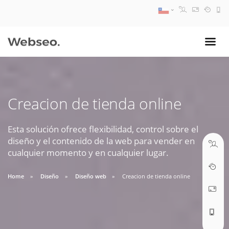
08:30 AM A 17:30 PM
ventas@webseo.cl
Creacion de tienda online
09:30 AM A 18:30 PM
soporte@webseo.cl
Esta solución ofrece flexibilidad, control sobre el
diseño y el contenido de la web para vender en
cualquier momento y en cualquier lugar.
Home
Diseño
Diseño web
Creacion de tienda online
ABRIR TICKET