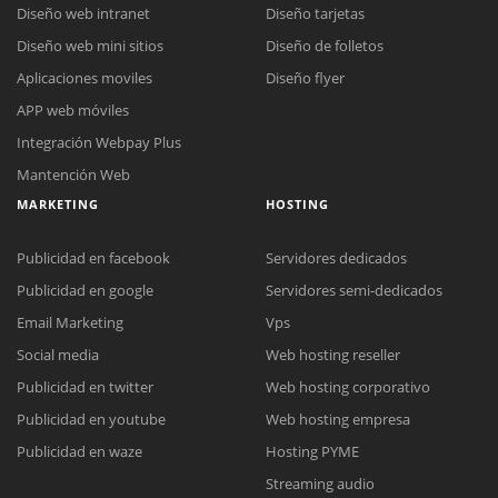
Diseño web intranet
Diseño tarjetas
Diseño web mini sitios
Diseño de folletos
Aplicaciones moviles
Diseño flyer
APP web móviles
Integración Webpay Plus
Mantención Web
MARKETING
HOSTING
Publicidad en facebook
Servidores dedicados
Publicidad en google
Servidores semi-dedicados
Email Marketing
Vps
Social media
Web hosting reseller
Publicidad en twitter
Web hosting corporativo
Reunión online
Publicidad en youtube
Web hosting empresa
Nuestros ejecutivos le enviarán un correo electrónico con el enlace a
Chat Online
Publicidad en waze
Hosting PYME
Meet para la reunión online.
Cotización
Streaming audio
Todos nuestros ejecutivos están fuera de línea. Complete el formulario