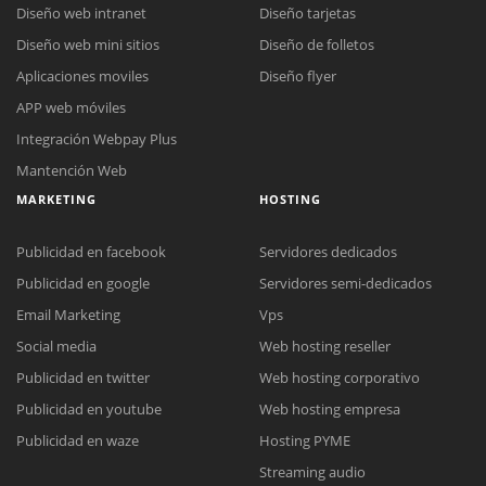
Diseño web intranet
Diseño tarjetas
Diseño web mini sitios
Diseño de folletos
Aplicaciones moviles
Diseño flyer
APP web móviles
Integración Webpay Plus
Mantención Web
MARKETING
HOSTING
Publicidad en facebook
Servidores dedicados
Publicidad en google
Servidores semi-dedicados
Email Marketing
Vps
Social media
Web hosting reseller
Publicidad en twitter
Web hosting corporativo
Reunión online
Publicidad en youtube
Web hosting empresa
Nuestros ejecutivos le enviarán un correo electrónico con el enlace a
Chat Online
Publicidad en waze
Hosting PYME
Meet para la reunión online.
Cotización
Streaming audio
Todos nuestros ejecutivos están fuera de línea. Complete el formulario