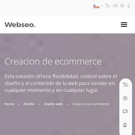
08:30 AM A 17:30 PM
ventas@webseo.cl
Creacion de ecommerce
09:30 AM A 18:30 PM
soporte@webseo.cl
Esta solución ofrece flexibilidad, control sobre el
diseño y el contenido de la web para vender en
cualquier momento y en cualquier lugar.
Home
Diseño
Diseño web
Creacion de ecommerce
ABRIR TICKET