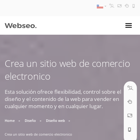
08:30 AM A 17:30 PM
ventas@webseo.cl
Crea un sitio web de comercio
09:30 AM A 18:30 PM
electronico
soporte@webseo.cl
Esta solución ofrece flexibilidad, control sobre el
diseño y el contenido de la web para vender en
cualquier momento y en cualquier lugar.
ABRIR TICKET
Home
Diseño
Diseño web
Crea un sitio web de comercio electronico