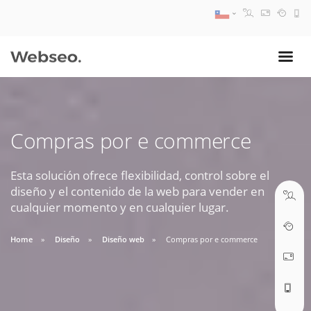
08:30 AM A 17:30 PM
ventas@webseo.cl
Compras por e commerce
09:30 AM A 18:30 PM
soporte@webseo.cl
Esta solución ofrece flexibilidad, control sobre el
diseño y el contenido de la web para vender en
cualquier momento y en cualquier lugar.
Home
Diseño
Diseño web
Compras por e commerce
ABRIR TICKET