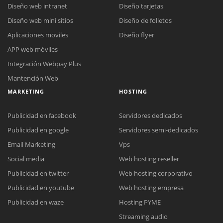
Diseño web intranet
Diseño tarjetas
Diseño web mini sitios
Diseño de folletos
Aplicaciones moviles
Diseño flyer
APP web móviles
Integración Webpay Plus
Mantención Web
MARKETING
HOSTING
Publicidad en facebook
Servidores dedicados
Publicidad en google
Servidores semi-dedicados
Email Marketing
Vps
Social media
Web hosting reseller
Publicidad en twitter
Web hosting corporativo
Reunión online
Publicidad en youtube
Web hosting empresa
Nuestros ejecutivos le enviarán un correo electrónico con el enlace a
Chat Online
Publicidad en waze
Hosting PYME
Meet para la reunión online.
Cotización
Streaming audio
Todos nuestros ejecutivos están fuera de línea. Complete el formulario