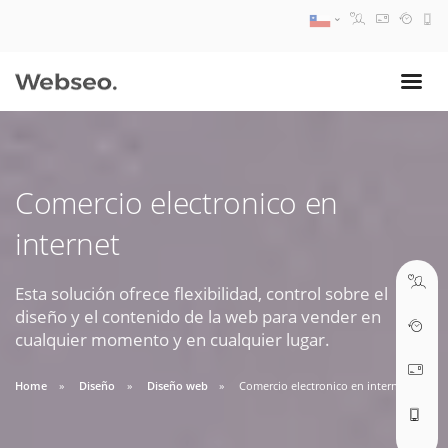
08:30 AM A 17:30 PM
ventas@webseo.cl
Comercio electronico en
09:30 AM A 18:30 PM
internet
soporte@webseo.cl
Esta solución ofrece flexibilidad, control sobre el
diseño y el contenido de la web para vender en
cualquier momento y en cualquier lugar.
ABRIR TICKET
Home
Diseño
Diseño web
Comercio electronico en internet