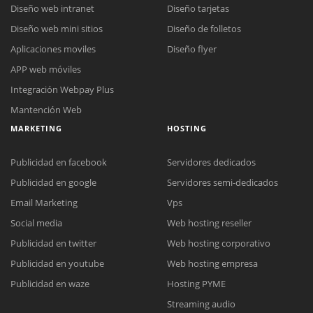
Diseño web intranet
Diseño tarjetas
Diseño web mini sitios
Diseño de folletos
Aplicaciones moviles
Diseño flyer
APP web móviles
Integración Webpay Plus
Mantención Web
MARKETING
HOSTING
Publicidad en facebook
Servidores dedicados
Publicidad en google
Servidores semi-dedicados
Email Marketing
Vps
Social media
Web hosting reseller
Publicidad en twitter
Web hosting corporativo
Reunión online
Publicidad en youtube
Web hosting empresa
Nuestros ejecutivos le enviarán un correo electrónico con el enlace a
Chat Online
Publicidad en waze
Hosting PYME
Meet para la reunión online.
Cotización
Streaming audio
Todos nuestros ejecutivos están fuera de línea. Complete el formulario