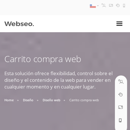
08:30 AM A 17:30 PM
ventas@webseo.cl
Carrito compra web
09:30 AM A 18:30 PM
soporte@webseo.cl
Esta solución ofrece flexibilidad, control sobre el
diseño y el contenido de la web para vender en
cualquier momento y en cualquier lugar.
Home
Diseño
Diseño web
Carrito compra web
ABRIR TICKET