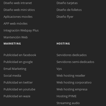
Diseño web intranet
Diseño tarjetas
Diseño web mini sitios
Diseño de folletos
Aplicaciones moviles
Diseño flyer
APP web móviles
Integración Webpay Plus
Mantención Web
MARKETING
HOSTING
Publicidad en facebook
Servidores dedicados
Publicidad en google
Servidores semi-dedicados
Email Marketing
Vps
Social media
Web hosting reseller
Publicidad en twitter
Web hosting corporativo
Reunión online
Publicidad en youtube
Web hosting empresa
Nuestros ejecutivos le enviarán un correo electrónico con el enlace a
Chat Online
Publicidad en waze
Hosting PYME
Meet para la reunión online.
Cotización
Streaming audio
Todos nuestros ejecutivos están fuera de línea. Complete el formulario