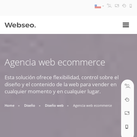
08:30 AM A 17:30 PM
ventas@webseo.cl
Agencia web ecommerce
09:30 AM A 18:30 PM
soporte@webseo.cl
Esta solución ofrece flexibilidad, control sobre el
diseño y el contenido de la web para vender en
cualquier momento y en cualquier lugar.
Home
Diseño
Diseño web
Agencia web ecommerce
ABRIR TICKET