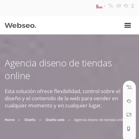
08:30 AM A 17:30 PM
ventas@webseo.cl
Agencia diseno de tiendas
09:30 AM A 18:30 PM
online
soporte@webseo.cl
Esta solución ofrece flexibilidad, control sobre el
diseño y el contenido de la web para vender en
cualquier momento y en cualquier lugar.
ABRIR TICKET
Home
Diseño
Diseño web
Agencia diseno de tiendas online