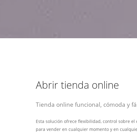
estrategia de
¡COTIZA AQUÍ!
DESDE $15 UF.
HABLAR CON EJECUTIVO
marketing digital.
DESDE $300 UF.
ASESORATE POR UN EXPERTO
Abrir tienda online
Tienda online funcional, cómoda y fác
Esta solución ofrece flexibilidad, control sobre e
para vender en cualquier momento y en cualquie