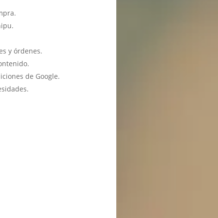
mpra.
hipu.
es y órdenes.
ontenido.
iciones de Google.
esidades.