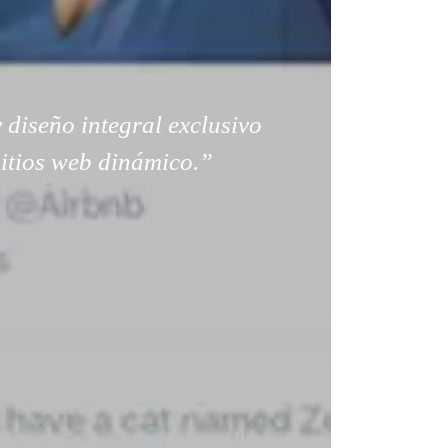
 diseño integral exclusivo
sitios web dinámico.”