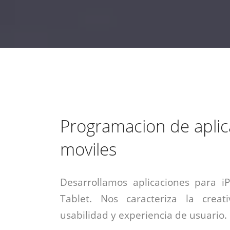
estrategia de
¡COTIZA AQUÍ!
DESDE $15 UF.
HABLAR CON EJECUTIVO
marketing digital.
DESDE $300 UF.
ASESORATE POR UN EXPERTO
Programacion de aplic
moviles
Desarrollamos aplicaciones para i
Tablet. Nos caracteriza la creati
usabilidad y experiencia de usuario.