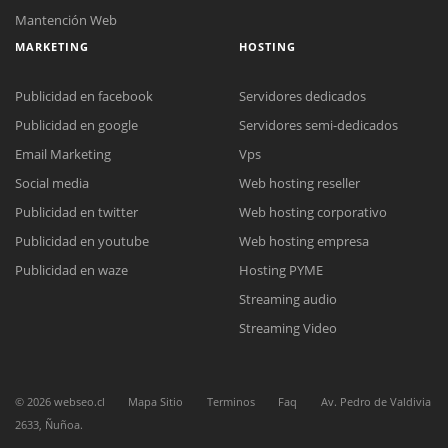
Mantención Web
MARKETING
HOSTING
Publicidad en facebook
Servidores dedicados
Publicidad en google
Servidores semi-dedicados
Email Marketing
Vps
Social media
Web hosting reseller
Reunión online
Publicidad en twitter
Web hosting corporativo
Nuestros ejecutivos le enviarán un correo electrónico con el enlace a
Chat Online
Meet para la reunión online.
Publicidad en youtube
Web hosting empresa
Cotización
Todos nuestros ejecutivos están fuera de línea. Complete el formulario
Publicidad en waze
Hosting PYME
para enviarnos un correo electrónico con sus datos personales.
Complete el formulario y nos contactaremos a la brevedad.
Streaming audio
Streaming Video
©
2026
webseo.cl
Mapa Sitio
Terminos
Faq
Av. Pedro de Valdivia
2633, Ñuñoa.