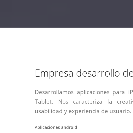
estrategia de
¡COTIZA AQUÍ!
DESDE $15 UF.
HABLAR CON EJECUTIVO
marketing digital.
DESDE $300 UF.
ASESORATE POR UN EXPERTO
Empresa desarrollo de
Desarrollamos aplicaciones para i
Tablet. Nos caracteriza la creati
usabilidad y experiencia de usuario.
Aplicaciones android