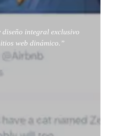
 diseño integral exclusivo
sitios web dinámico.”