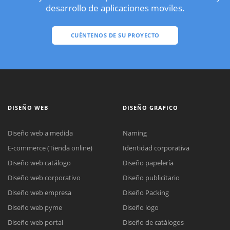
desarrollo de aplicaciones moviles.
CUÉNTENOS DE SU PROYECTO
DISEÑO WEB
DISEÑO GRAFICO
Diseño web a medida
Naming
E-commerce (Tienda online)
Identidad corporativa
Diseño web catálogo
Diseño papelería
Diseño web corporativo
Diseño publicitario
Diseño web empresa
Diseño Packing
Diseño web pyme
Diseño logo
Diseño web portal
Diseño de catálogos