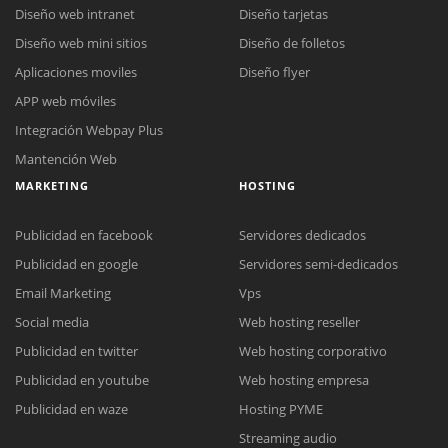
Diseño web intranet
Diseño tarjetas
Diseño web mini sitios
Diseño de folletos
Aplicaciones moviles
Diseño flyer
APP web móviles
Integración Webpay Plus
Mantención Web
MARKETING
HOSTING
Publicidad en facebook
Servidores dedicados
Publicidad en google
Servidores semi-dedicados
Email Marketing
Vps
Social media
Web hosting reseller
Reunión online
Publicidad en twitter
Web hosting corporativo
Nuestros ejecutivos le enviarán un correo electrónico con el enlace a
Chat Online
Publicidad en youtube
Web hosting empresa
Meet para la reunión online.
Cotización
Todos nuestros ejecutivos están fuera de línea. Complete el formulario
Publicidad en waze
Hosting PYME
para enviarnos un correo electrónico con sus datos personales.
Complete el formulario y nos contactaremos a la brevedad.
Streaming audio