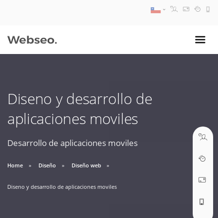
08:30 AM A 17:30 PM
ventas@webseo.cl
Diseno y desarrollo de
09:30 AM A 18:30 PM
aplicaciones moviles
soporte@webseo.cl
Desarrollo de aplicaciones moviles
Home
Diseño
Diseño web
ABRIR TICKET
Diseno y desarrollo de aplicaciones moviles