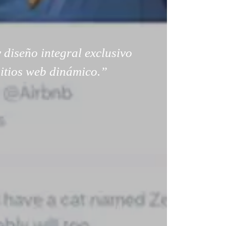
 diseño integral exclusivo
sitios web dinámico.”