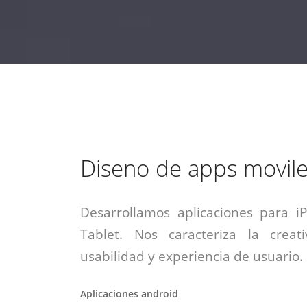
estrategia de
¡COTIZA AQUÍ!
DESDE $15 UF.
HABLAR CON EJECUTIVO
marketing digital.
DESDE $300 UF.
ASESORATE POR UN EXPERTO
Diseno de apps movil
Desarrollamos aplicaciones para i
Tablet. Nos caracteriza la creati
usabilidad y experiencia de usuario.
Aplicaciones android