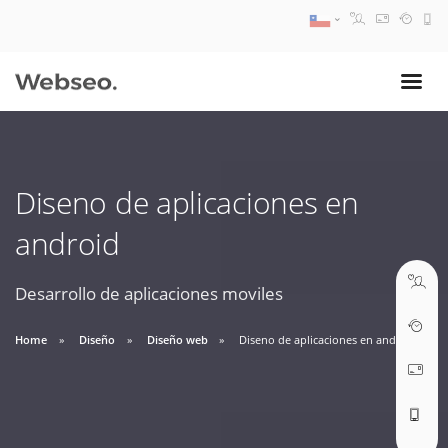
08:30 AM A 17:30 PM
ventas@webseo.cl
Diseno de aplicaciones en
09:30 AM A 18:30 PM
android
soporte@webseo.cl
Desarrollo de aplicaciones moviles
Home
Diseño
Diseño web
Diseno de aplicaciones en android
ABRIR TICKET