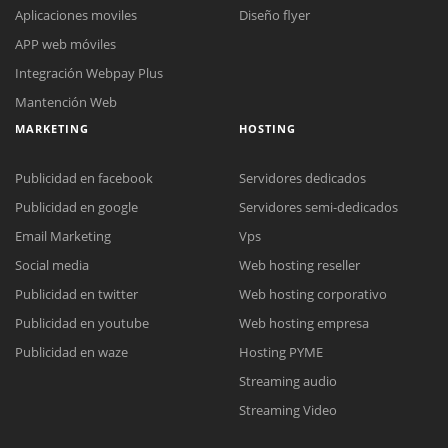
Aplicaciones moviles
Diseño flyer
APP web móviles
Integración Webpay Plus
Mantención Web
MARKETING
HOSTING
Publicidad en facebook
Servidores dedicados
Publicidad en google
Servidores semi-dedicados
Email Marketing
Vps
Social media
Web hosting reseller
Reunión online
Publicidad en twitter
Web hosting corporativo
Nuestros ejecutivos le enviarán un correo electrónico con el enlace a
Chat Online
Publicidad en youtube
Web hosting empresa
Meet para la reunión online.
Cotización
Todos nuestros ejecutivos están fuera de línea. Complete el formulario
Publicidad en waze
Hosting PYME
para enviarnos un correo electrónico con sus datos personales.
Complete el formulario y nos contactaremos a la brevedad.
Streaming audio
Streaming Video