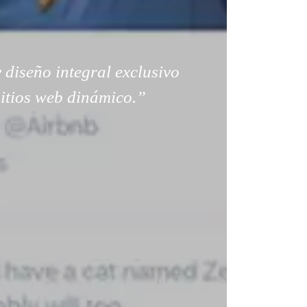
 diseño integral exclusivo
sitios web dinámico.”