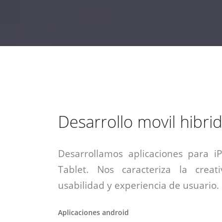
estrategia de
¡COTIZA AQUÍ!
DESDE $15 UF.
HABLAR CON EJECUTIVO
marketing digital.
DESDE $300 UF.
ASESORATE POR UN EXPERTO
Desarrollo movil hibri
Desarrollamos aplicaciones para i
Tablet. Nos caracteriza la creati
usabilidad y experiencia de usuario.
Aplicaciones android