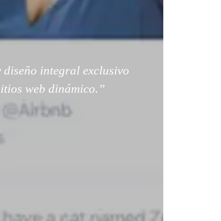
 diseño integral exclusivo
sitios web dinámico.”