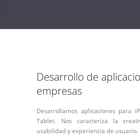
estrategia de
¡COTIZA AQUÍ!
DESDE $15 UF.
HABLAR CON EJECUTIVO
marketing digital.
DESDE $300 UF.
ASESORATE POR UN EXPERTO
Desarrollo de aplicaci
empresas
Desarrollamos aplicaciones para i
Tablet. Nos caracteriza la creati
usabilidad y experiencia de usuario.