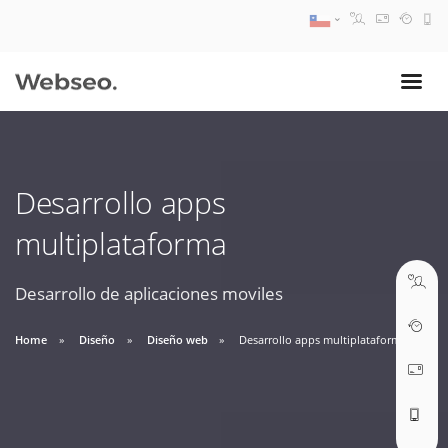
08:30 AM A 17:30 PM
ventas@webseo.cl
Desarrollo apps
09:30 AM A 18:30 PM
multiplataforma
soporte@webseo.cl
Desarrollo de aplicaciones moviles
Home
Diseño
Diseño web
Desarrollo apps multiplataforma
ABRIR TICKET