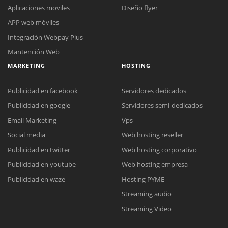
Aplicaciones moviles
Diseño flyer
APP web móviles
Integración Webpay Plus
Mantención Web
MARKETING
HOSTING
Publicidad en facebook
Servidores dedicados
Publicidad en google
Servidores semi-dedicados
Email Marketing
Vps
Social media
Web hosting reseller
Reunión online
Publicidad en twitter
Web hosting corporativo
Nuestros ejecutivos le enviarán un correo electrónico con el enlace a
Chat Online
Publicidad en youtube
Web hosting empresa
Meet para la reunión online.
Cotización
Todos nuestros ejecutivos están fuera de línea. Complete el formulario
Publicidad en waze
Hosting PYME
para enviarnos un correo electrónico con sus datos personales.
Complete el formulario y nos contactaremos a la brevedad.
Streaming audio
Streaming Video