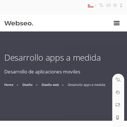
08:30 AM A 17:30 PM
ventas@webseo.cl
Desarrollo apps a medida
09:30 AM A 18:30 PM
soporte@webseo.cl
Desarrollo de aplicaciones moviles
Home
Diseño
Diseño web
Desarrollo apps a medida
ABRIR TICKET