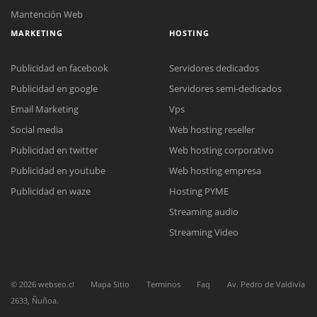
Mantención Web
MARKETING
HOSTING
Publicidad en facebook
Servidores dedicados
Publicidad en google
Servidores semi-dedicados
Email Marketing
Vps
Social media
Web hosting reseller
Reunión online
Publicidad en twitter
Web hosting corporativo
Nuestros ejecutivos le enviarán un correo electrónico con el enlace a
Chat Online
Meet para la reunión online.
Publicidad en youtube
Web hosting empresa
Cotización
Todos nuestros ejecutivos están fuera de línea. Complete el formulario
Publicidad en waze
Hosting PYME
para enviarnos un correo electrónico con sus datos personales.
Complete el formulario y nos contactaremos a la brevedad.
Streaming audio
Streaming Video
©
2026
webseo.cl
Mapa Sitio
Terminos
Faq
Av. Pedro de Valdivia
2633, Ñuñoa.