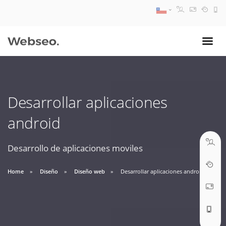
08:30 AM A 17:30 PM
ventas@webseo.cl
Desarrollar aplicaciones
09:30 AM A 18:30 PM
android
soporte@webseo.cl
Desarrollo de aplicaciones moviles
Home
Diseño
Diseño web
Desarrollar aplicaciones android
ABRIR TICKET