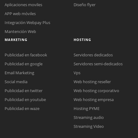
Aplicaciones moviles
Diseño flyer
APP web móviles
Integración Webpay Plus
Mantención Web
MARKETING
HOSTING
Publicidad en facebook
Servidores dedicados
Publicidad en google
Servidores semi-dedicados
Email Marketing
Vps
Social media
Web hosting reseller
Reunión online
Publicidad en twitter
Web hosting corporativo
Nuestros ejecutivos le enviarán un correo electrónico con el enlace a
Chat Online
Publicidad en youtube
Web hosting empresa
Meet para la reunión online.
Cotización
Todos nuestros ejecutivos están fuera de línea. Complete el formulario
Publicidad en waze
Hosting PYME
para enviarnos un correo electrónico con sus datos personales.
Complete el formulario y nos contactaremos a la brevedad.
Streaming audio
Streaming Video