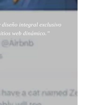
 diseño integral exclusivo
sitios web dinámico.”