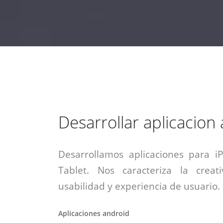
estrategia de
¡COTIZA AQUÍ!
DESDE $15 UF.
HABLAR CON EJECUTIVO
marketing digital.
DESDE $300 UF.
ASESORATE POR UN EXPERTO
Desarrollar aplicacion
Desarrollamos aplicaciones para i
Tablet. Nos caracteriza la creati
usabilidad y experiencia de usuario.
Aplicaciones android