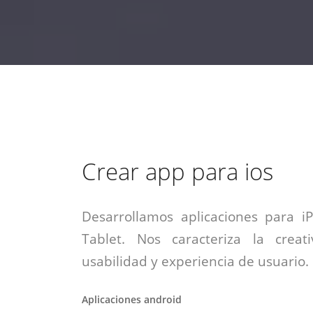
estrategia de
¡COTIZA AQUÍ!
DESDE $15 UF.
HABLAR CON EJECUTIVO
marketing digital.
DESDE $300 UF.
ASESORATE POR UN EXPERTO
Crear app para ios
Desarrollamos aplicaciones para i
Tablet. Nos caracteriza la creati
usabilidad y experiencia de usuario.
Aplicaciones android