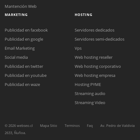
Mantención Web
MARKETING
HOSTING
Publicidad en facebook
Servidores dedicados
Publicidad en google
Servidores semi-dedicados
Email Marketing
Vps
Social media
Web hosting reseller
Reunión online
Publicidad en twitter
Web hosting corporativo
Nuestros ejecutivos le enviarán un correo electrónico con el enlace a
Chat Online
Meet para la reunión online.
Publicidad en youtube
Web hosting empresa
Cotización
Todos nuestros ejecutivos están fuera de línea. Complete el formulario
Publicidad en waze
Hosting PYME
para enviarnos un correo electrónico con sus datos personales.
Complete el formulario y nos contactaremos a la brevedad.
Streaming audio
Streaming Video
©
2026
webseo.cl
Mapa Sitio
Terminos
Faq
Av. Pedro de Valdivia
2633, Ñuñoa.