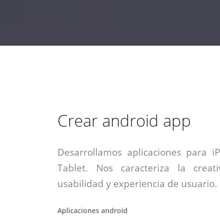
estrategia de
¡COTIZA AQUÍ!
DESDE $15 UF.
HABLAR CON EJECUTIVO
marketing digital.
DESDE $300 UF.
ASESORATE POR UN EXPERTO
Crear android app
Desarrollamos aplicaciones para i
Tablet. Nos caracteriza la creati
usabilidad y experiencia de usuario.
Aplicaciones android