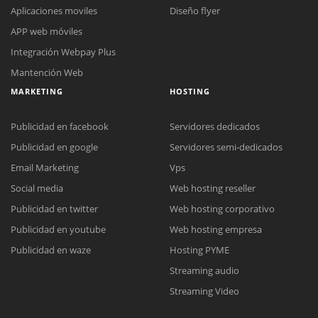
Aplicaciones moviles
Diseño flyer
APP web móviles
Integración Webpay Plus
Mantención Web
MARKETING
HOSTING
Publicidad en facebook
Servidores dedicados
Publicidad en google
Servidores semi-dedicados
Email Marketing
Vps
Social media
Web hosting reseller
Reunión online
Publicidad en twitter
Web hosting corporativo
Nuestros ejecutivos le enviarán un correo electrónico con el enlace a
Chat Online
Publicidad en youtube
Web hosting empresa
Meet para la reunión online.
Cotización
Todos nuestros ejecutivos están fuera de línea. Complete el formulario
Publicidad en waze
Hosting PYME
para enviarnos un correo electrónico con sus datos personales.
Complete el formulario y nos contactaremos a la brevedad.
Streaming audio
Streaming Video