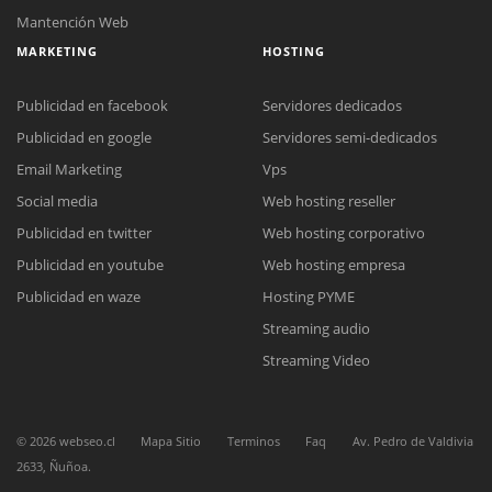
Mantención Web
MARKETING
HOSTING
Publicidad en facebook
Servidores dedicados
Publicidad en google
Servidores semi-dedicados
Email Marketing
Vps
Social media
Web hosting reseller
Reunión online
Publicidad en twitter
Web hosting corporativo
Nuestros ejecutivos le enviarán un correo electrónico con el enlace a
Chat Online
Meet para la reunión online.
Publicidad en youtube
Web hosting empresa
Cotización
Todos nuestros ejecutivos están fuera de línea. Complete el formulario
Publicidad en waze
Hosting PYME
para enviarnos un correo electrónico con sus datos personales.
Complete el formulario y nos contactaremos a la brevedad.
Streaming audio
Streaming Video
©
2026
webseo.cl
Mapa Sitio
Terminos
Faq
Av. Pedro de Valdivia
2633, Ñuñoa.