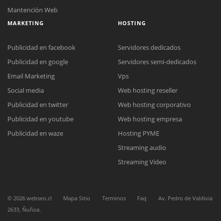
Mantención Web
MARKETING
HOSTING
Publicidad en facebook
Servidores dedicados
Publicidad en google
Servidores semi-dedicados
Email Marketing
Vps
Social media
Web hosting reseller
Reunión online
Publicidad en twitter
Web hosting corporativo
Nuestros ejecutivos le enviarán un correo electrónico con el enlace a
Chat Online
Meet para la reunión online.
Publicidad en youtube
Web hosting empresa
Cotización
Todos nuestros ejecutivos están fuera de línea. Complete el formulario
Publicidad en waze
Hosting PYME
para enviarnos un correo electrónico con sus datos personales.
Complete el formulario y nos contactaremos a la brevedad.
Streaming audio
Streaming Video
©
2026
webseo.cl
Mapa Sitio
Terminos
Faq
Av. Pedro de Valdivia
2633, Ñuñoa.