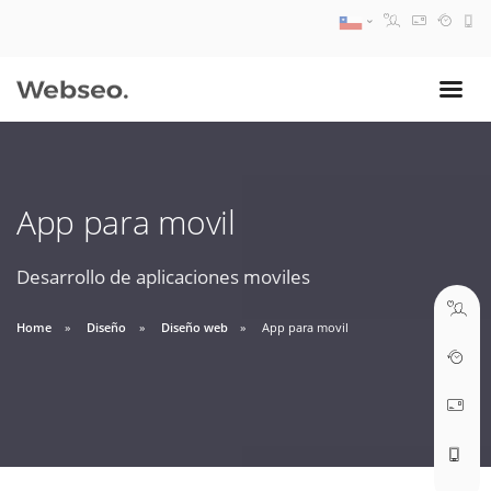
08:30 AM A 17:30 PM
ventas@webseo.cl
App para movil
09:30 AM A 18:30 PM
soporte@webseo.cl
Desarrollo de aplicaciones moviles
Home
Diseño
Diseño web
App para movil
ABRIR TICKET