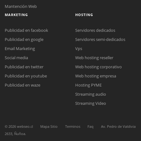
Mantención Web
MARKETING
HOSTING
Publicidad en facebook
Servidores dedicados
Reunión online
Publicidad en google
Servidores semi-dedicados
Nuestros ejecutivos le enviarán un correo electrónico con el enlace a
Chat Online
Email Marketing
Vps
Meet para la reunión online.
Cotización
Social media
Web hosting reseller
Todos nuestros ejecutivos están fuera de línea. Complete el formulario
para enviarnos un correo electrónico con sus datos personales.
Complete el formulario y nos contactaremos a la brevedad.
Publicidad en twitter
Web hosting corporativo
Publicidad en youtube
Web hosting empresa
Publicidad en waze
Hosting PYME
Streaming audio
Streaming Video
©
2026
webseo.cl
Mapa Sitio
Terminos
Faq
Av. Pedro de Valdivia
2633, Ñuñoa.