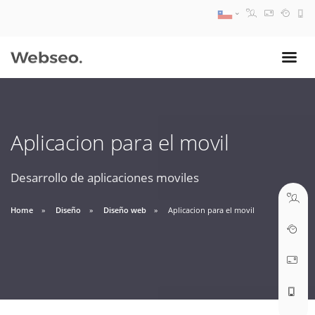
08:30 AM A 17:30 PM
ventas@webseo.cl
Aplicacion para el movil
09:30 AM A 18:30 PM
soporte@webseo.cl
Desarrollo de aplicaciones moviles
Home
Diseño
Diseño web
Aplicacion para el movil
ABRIR TICKET