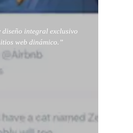
 diseño integral exclusivo
sitios web dinámico.”