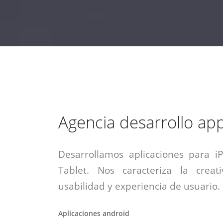
estrategia de
¡COTIZA AQUÍ!
DESDE $15 UF.
HABLAR CON EJECUTIVO
marketing digital.
DESDE $300 UF.
ASESORATE POR UN EXPERTO
Agencia desarrollo ap
Desarrollamos aplicaciones para i
Tablet. Nos caracteriza la creati
usabilidad y experiencia de usuario.
Aplicaciones android