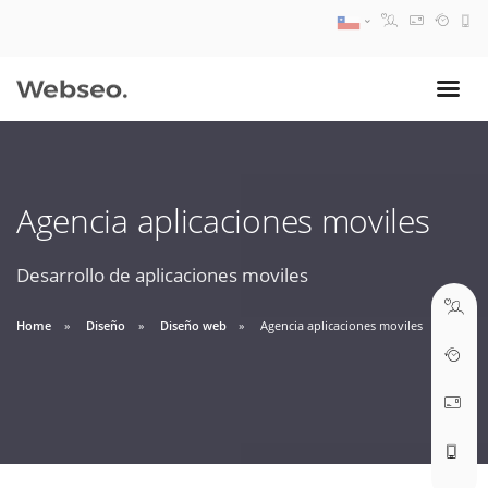
08:30 AM A 17:30 PM
ventas@webseo.cl
Agencia aplicaciones moviles
09:30 AM A 18:30 PM
soporte@webseo.cl
Desarrollo de aplicaciones moviles
Home
Diseño
Diseño web
Agencia aplicaciones moviles
ABRIR TICKET