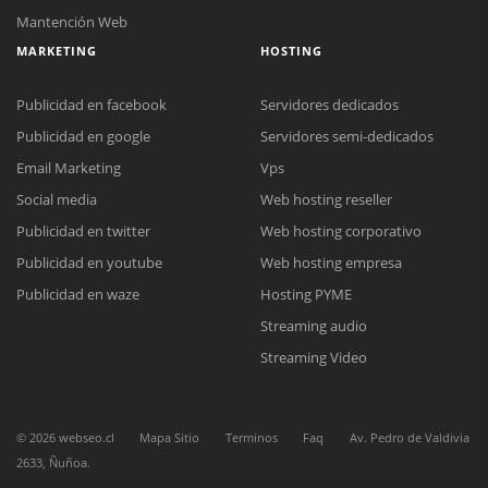
Mantención Web
MARKETING
HOSTING
Publicidad en facebook
Servidores dedicados
Publicidad en google
Servidores semi-dedicados
Email Marketing
Vps
Social media
Web hosting reseller
Reunión online
Publicidad en twitter
Web hosting corporativo
Nuestros ejecutivos le enviarán un correo electrónico con el enlace a
Chat Online
Meet para la reunión online.
Publicidad en youtube
Web hosting empresa
Cotización
Todos nuestros ejecutivos están fuera de línea. Complete el formulario
Publicidad en waze
Hosting PYME
para enviarnos un correo electrónico con sus datos personales.
Complete el formulario y nos contactaremos a la brevedad.
Streaming audio
Streaming Video
©
2026
webseo.cl
Mapa Sitio
Terminos
Faq
Av. Pedro de Valdivia
2633, Ñuñoa.