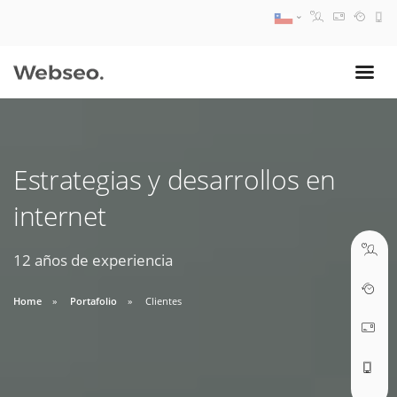
08:30 AM A 17:30 PM
ventas@webseo.cl
Estrategias y desarrollos en
09:30 AM A 18:30 PM
internet
soporte@webseo.cl
12 años de experiencia
Home
Portafolio
Clientes
ABRIR TICKET