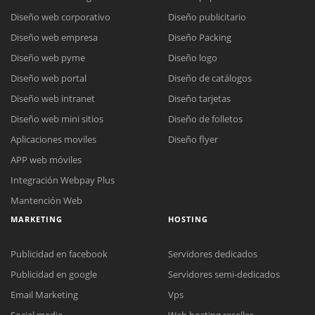
Diseño web corporativo
Diseño publicitario
Diseño web empresa
Diseño Packing
Diseño web pyme
Diseño logo
Diseño web portal
Diseño de catálogos
Diseño web intranet
Diseño tarjetas
Diseño web mini sitios
Diseño de folletos
Aplicaciones moviles
Diseño flyer
APP web móviles
Integración Webpay Plus
Mantención Web
MARKETING
HOSTING
Publicidad en facebook
Servidores dedicados
Publicidad en google
Servidores semi-dedicados
Reunión online
Email Marketing
Vps
Nuestros ejecutivos le enviarán un correo electrónico con el enlace a
Social media
Web hosting reseller