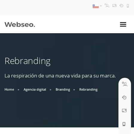
08:30 AM A 17:30 PM
ventas@webseo.cl
Rebranding
09:30 AM A 18:30 PM
soporte@webseo.cl
La respiración de una nueva vida para su marca.
Home
Agencia digital
Branding
Rebranding
ABRIR TICKET