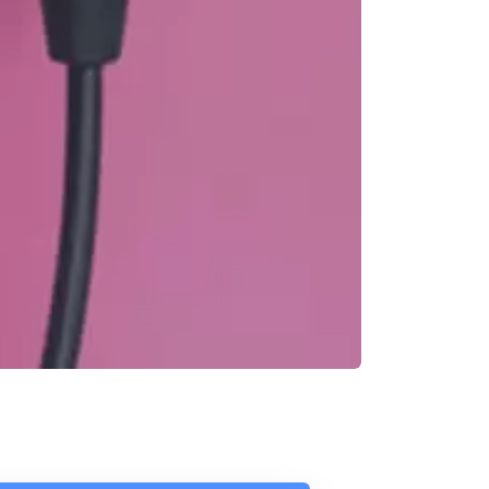
Reunión online
Nuestros ejecutivos le enviarán un correo