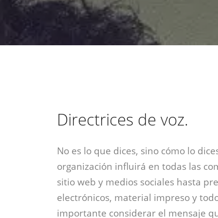
estrategia de
¡COTIZA AQUÍ!
DESDE $15 UF.
HABLAR CON EJECUTIVO
marketing digital.
DESDE $300 UF.
ASESORATE POR UN EXPERTO
Directrices de voz.
No es lo que dices, sino cómo lo dice
organización influirá en todas las c
sitio web y medios sociales hasta pr
electrónicos, material impreso y tod
importante considerar el mensaje q