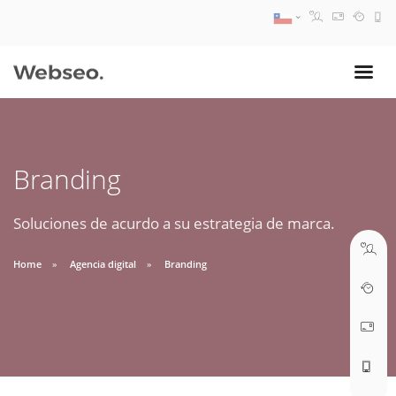
08:30 AM A 17:30 PM
ventas@webseo.cl
Branding
09:30 AM A 18:30 PM
soporte@webseo.cl
Soluciones de acurdo a su estrategia de marca.
Home
Agencia digital
Branding
ABRIR TICKET