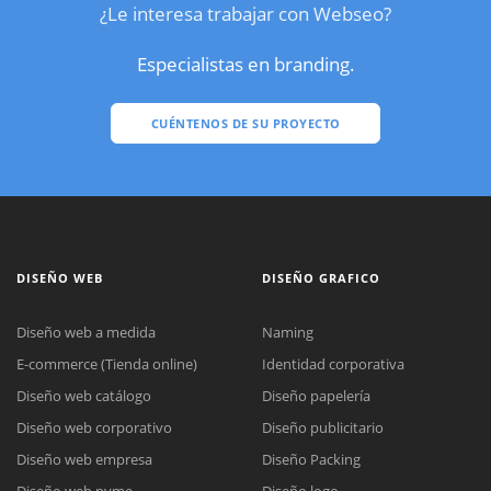
¿Le interesa trabajar con Webseo?
Especialistas en branding.
CUÉNTENOS DE SU PROYECTO
DISEÑO WEB
DISEÑO GRAFICO
Diseño web a medida
Naming
E-commerce (Tienda online)
Identidad corporativa
Diseño web catálogo
Diseño papelería
Diseño web corporativo
Diseño publicitario
Diseño web empresa
Diseño Packing
Diseño web pyme
Diseño logo