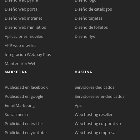
Diseño web portal
Diseño de catálogos
Diseño web intranet
Diseño tarjetas
Diseño web mini sitios
Diseño de folletos
Aplicaciones moviles
Diseño flyer
APP web móviles
Integración Webpay Plus
Mantención Web
MARKETING
HOSTING
Publicidad en facebook
Servidores dedicados
Publicidad en google
Servidores semi-dedicados
Email Marketing
Vps
Social media
Web hosting reseller
Publicidad en twitter
Web hosting corporativo
Reunión online
Publicidad en youtube
Web hosting empresa
Nuestros ejecutivos le enviarán un correo electrónico con el enlace a
Chat Online