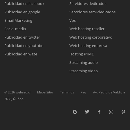
Publicidad en facebook
Servidores dedicados
Publicidad en google
Servidores semi-dedicados
Reunión online
Email Marketing
Vps
Nuestros ejecutivos le enviarán un correo electrónico con el enlace a
Chat Online
Social media
Web hosting reseller
Meet para la reunión online.
Cotización
Todos nuestros ejecutivos están fuera de línea. Complete el formulario
Publicidad en twitter
Web hosting corporativo
para enviarnos un correo electrónico con sus datos personales.
Complete el formulario y nos contactaremos a la brevedad.
Publicidad en youtube
Web hosting empresa
Publicidad en waze
Hosting PYME
Streaming audio
Streaming Video
©
2026
webseo.cl
Mapa Sitio
Terminos
Faq
Av. Pedro de Valdivia
2633, Ñuñoa.