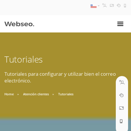
08:30 AM A 17:30 PM
ventas@webseo.cl
Tutoriales
09:30 AM A 18:30 PM
soporte@webseo.cl
Tutoriales para configurar y utilizar bien el correo
electrónico.
Home
Atención clientes
Tutoriales
ABRIR TICKET