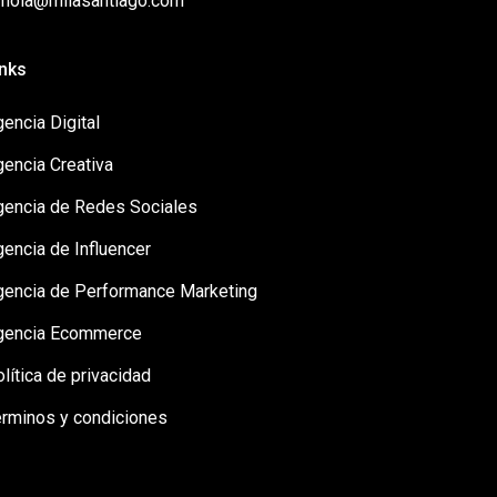
: hola@milasantiago.com
inks
encia Digital
gencia Creativa
gencia de Redes Sociales
encia de Influencer
gencia de Performance Marketing
gencia Ecommerce
lítica de privacidad
érminos y condiciones