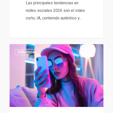
Las principales tendencias en
redes sociales 2026 son el video
corto, IA, contenido auténtico y…
Tendencias
437
Influencer
en
influencer
marketing
2026