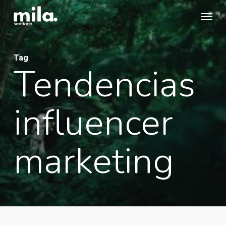
Skip
Menu
to
main
content
Tag
Tendencias
influencer
marketing