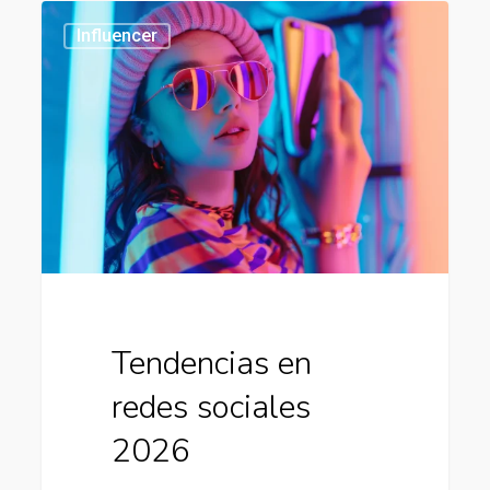
Tendencias
437
Influencer
en
redes
sociales
2026
Tendencias en
redes sociales
2026