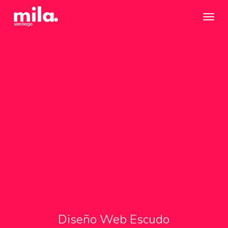
Skip
Menu
to
main
content
Diseño Web Escudo