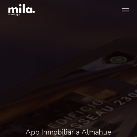
Skip
Menu
to
main
content
App Inmobiliaria Almahue